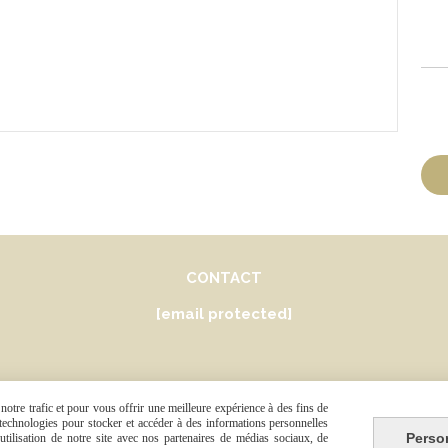
CONTACT
[email protected]
otre trafic et pour vous offrir une meilleure expérience à des fins de
s technologies pour stocker et accéder à des informations personnelles
Autoriser
Facebook est désactivé.
Perso
tilisation de notre site avec nos partenaires de médias sociaux, de